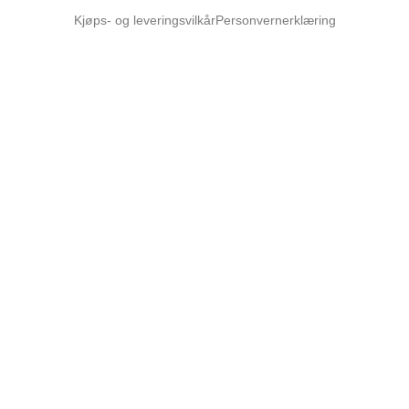
Kjøps- og leveringsvilkår
Personvernerklæring