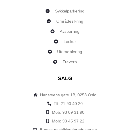
Sykkelparkering
Områdesikring
Avsperring
Leskur
Utemøblering
Trevern
SALG
Hansteens gate 1B, 0253 Oslo
Tlf: 21 90 40 20
Mob: 93 09 31 90
Mob: 93 45 97 22
E-post: post@laudprodukter.no