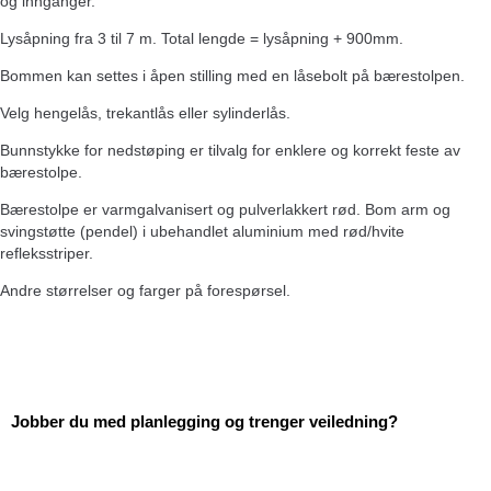
og innganger.
Lysåpning fra 3 til 7 m. Total lengde = lysåpning + 900mm.
Bommen kan settes i åpen stilling med en låsebolt på bærestolpen.
Velg hengelås, trekantlås eller sylinderlås.
Bunnstykke for nedstøping er tilvalg for enklere og korrekt feste av
bærestolpe.
Bærestolpe er varmgalvanisert og pulverlakkert rød. Bom arm og
svingstøtte (pendel) i ubehandlet aluminium med rød/hvite
refleksstriper.
Andre størrelser og farger på forespørsel.
Jobber du med planlegging
og trenger veiledning?