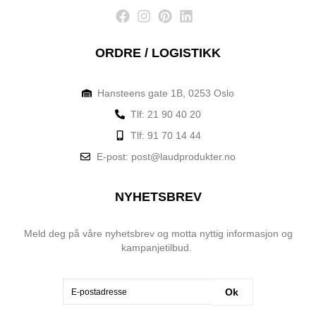
Onnetwork Sp. z o.o.
View Privacy Policy
View Legitimate Interest Claim
Wunderkind Corporation
ORDRE / LOGISTIKK
View Privacy Policy
View Legitimate Interest Claim
Adobe Advertising Cloud
Hansteens gate 1B, 0253 Oslo
View Privacy Policy
View Legitimate Interest Claim
Tlf: 21 90 40 20
Bannerflow AB
Tlf: 91 70 14 44
View Privacy Policy
View Legitimate Interest Claim
E-post: post@laudprodukter.no
Golden Bees
View Privacy Policy
View Legitimate Interest Claim
NYHETSBREV
Open Web Technologies Ltd
View Privacy Policy
View Legitimate Interest Claim
Meld deg på våre nyhetsbrev og motta nyttig informasjon og
kampanjetilbud.
Comcast International France SAS/FreeWheel Media
View Privacy Policy
View Legitimate Interest Claim
Ok
Sojern, Inc.