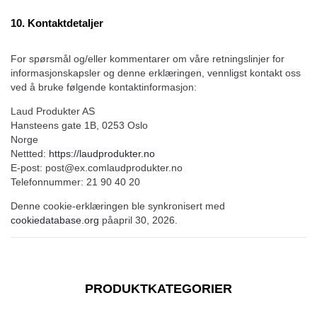
LiveIntent Inc.
View Privacy Policy
10. Kontaktdetaljer
ADman Interactive SLU
For spørsmål og/eller kommentarer om våre retningslinjer for
View Privacy Policy
View Legitimate Interest Claim
informasjonskapsler og denne erklæringen, vennligst kontakt oss
ved å bruke følgende kontaktinformasjon:
LIFT DSP LIMITED
View Privacy Policy
Laud Produkter AS
Hansteens gate 1B, 0253 Oslo
Underdog Media LLC
Norge
View Privacy Policy
View Legitimate Interest Claim
Nettted:
https://laudprodukter.no
E-post:
post@
ex.com
laudprodukter.no
Bombora Inc.
Telefonnummer: 21 90 40 20
View Privacy Policy
View Legitimate Interest Claim
Denne cookie-erklæringen ble synkronisert med
Bidtellect, Inc
cookiedatabase.org
påapril 30, 2026.
View Privacy Policy
Adssets AB
View Privacy Policy
View Legitimate Interest Claim
PRODUKTKATEGORIER
ARMIS SAS
View Privacy Policy
View Legitimate Interest Claim