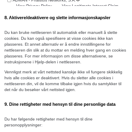
ADMAN - Phaistos Networks, S.A.
View Privacy Policy
View Legitimate Interest Claim
8. Aktivere/deaktivere og slette informasjonskapsler
Confiant Inc.
View Privacy Policy
View Legitimate Interest Claim
Du kan bruke nettleseren til automatisk eller manuelt å slette
RATEGAIN ADARA INC
cookies. Du kan også spesifisere at visse cookies ikke kan
View Privacy Policy
View Legitimate Interest Claim
plasseres. Et annet alternativ er å endre innstillingene for
nettleseren din slik at du mottar en melding hver gang en cookies
Rakuten Marketing LLC
plasseres. For mer informasjon om disse alternativene, se
View Privacy Policy
View Legitimate Interest Claim
instruksjonene i Hjelp-delen i nettleseren.
Nano Interactive Group Ltd.
Vennligst merk at vårt nettsted kanskje ikke vil fungere skikkelig
View Privacy Policy
View Legitimate Interest Claim
hvis alle cookies er deaktivert. Hvis du sletter alle cookies i
nettleseren din, vil de komme tilbake igjen hvis du samtykker til
M32 Connect Inc
det når du besøker vårt nettsted igjen.
View Privacy Policy
View Legitimate Interest Claim
9. Dine rettigheter med hensyn til dine personlige data
Comscore B.V.
View Privacy Policy
Du har følgende rettigheter med hensyn til dine
PulsePoint, Inc.
personopplysninger:
View Privacy Policy
View Legitimate Interest Claim