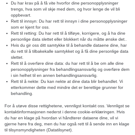
Du har krav på å få vite hvorfor dine personopplysninger
trengs, hva som vil skje med dem, og hvor lenge de vil bli
Genius Sports UK Limited
oppbevart.
View Privacy Policy
View Legitimate Interest Claim
Rett til innsyn: Du har rett til innsyn i dine personopplysninger
som er kjent for oss.
Teroa S.A.
Rett til retting: Du har rett til å tilføye, korrigere, og å ha dine
View Privacy Policy
View Legitimate Interest Claim
personlige data slettet eller blokkert når du måtte ønske det..
Hvis du gir oss ditt samtykke til å behandle dataene dine, har
SCOPE3 SAS
du rett til å tilbakekalle samtykket og å få dine personlige data
View Privacy Policy
View Legitimate Interest Claim
slettet.
Rett til å overføre dine data: du har rett til å be om alle dine
LiveRamp
personopplysninger fra behandlingsansvarlig og overføre dem
View Privacy Policy
View Legitimate Interest Claim
i sin helhet til en annen behandlingsansvarlig.
Rett til å nekte: Du kan nekte at dine data blir behandlet. Vi
Fifty Technology Limited
etterkommer dette med mindre det er berettige grunner for
View Privacy Policy
View Legitimate Interest Claim
behandling.
Sonobi, Inc
For å utøve disse rettighetene, vennligst kontakt oss. Vennligst se
View Privacy Policy
View Legitimate Interest Claim
kontaktinformasjonen nederst i denne cookie-erklæringen. Hvis
du har en klage på hvordan vi håndterer dataene dine, vil vi
Rich Audience Technologies SLU
gjerne høre fra deg, men du har også rett til å sende inn en klage
View Privacy Policy
til tilsynsmyndigheten (Datatilsynet).