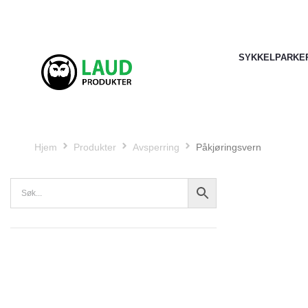
SYKKELPARKE
Hjem
Produkter
Avsperring
Påkjøringsvern