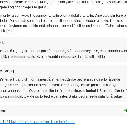
-)personaliserte annonser. Manglende samtykke eller tilbaketrekking av samtykke k
sjoner og egenskaper negativt.
nfor for å samtykke til ovennevnte valg eller ta detaljerte valg. Dine valg blir bare b
stedet. Du kan når som helst endre innstillingene dine, inkludert å trekke tilbake sa
å bruke bryterne på cookie-erklæringen, eller ved å klikke på knappen "Administrer 
å skjermen.
ikk
/eller få tilgang til informasjon på en enhet, Måle annonseytelse, Måle innholdsytel
ublikum gjennom statistikk eller kombinasjoner av data fra ulike kilder.
sføring
/eller få tilgang til informasjon på en enhet, Bruke begrensede data for å velge
0mm
Stolper Flexi
Stolpe
ing, Opprette profiler for personalisert annonsering, Bruke profiler til å velge
isert annonsering, Opprette profiler for å persontilpasse innhold, Bruke profiler for 
lpasse innhold, Utvikle og forbedre tjenester, Bruke begrensede data for å velge in
oner
Al
g kombinere data fra andre datakilder, Koble forskjellige enheter, Identifisere
er 1124 leverandører
Les mer om disse formålene
basert på informasjon som overføres automatisk.