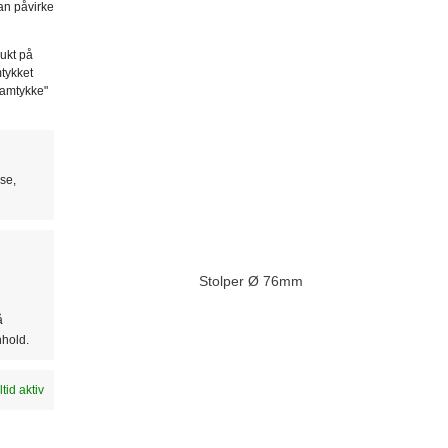
an påvirke
rukt på
mtykket
samtykke"
se,
r Ø 60mm
Stolper Ø 76mm
å
nhold.
ltid aktiv