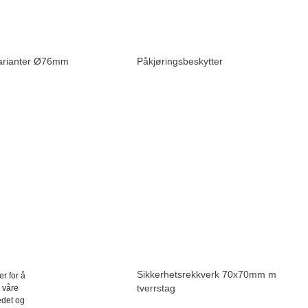
arianter Ø76mm
Påkjøringsbeskytter
etsgrep
Sikkerhetsrekkverk 70x70mm m
r for å
tverrstag
g våre
edet og