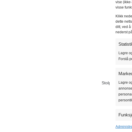
vise (ikke
visse funk
Klikk nede
dette nett
ditt, ved 
nederst p
Statist
Lagre og
Forstå p
Marked
Lagre og
Stolper 70 x 7
annonser
personal
personti
Funksj
Matche o
Administr
enheter 