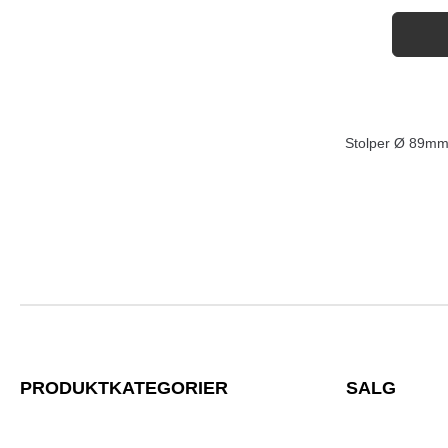
Sørge f
vise a
Stolper Ø 89m
PRODUKTKATEGORIER
SALG