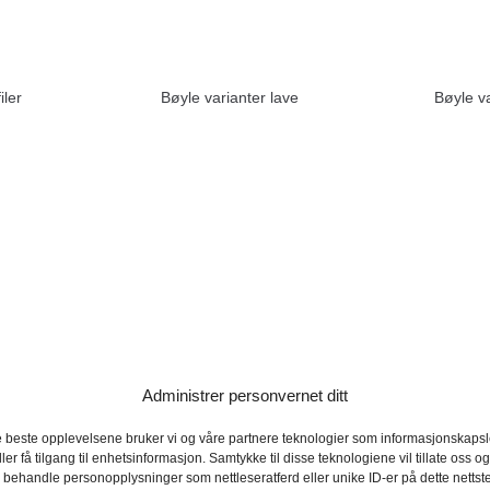
iler
Bøyle varianter lave
Bøyle v
Administrer personvernet ditt
 76mm
Sikkerhetsbøyle Ø48mm med
Sikkerh
e beste opplevelsene bruker vi og våre partnere teknologier som informasjonskapsle
tverrstag
ller få tilgang til enhetsinformasjon. Samtykke til disse teknologiene vil tillate oss o
 behandle personopplysninger som nettleseratferd eller unike ID-er på dette nettst