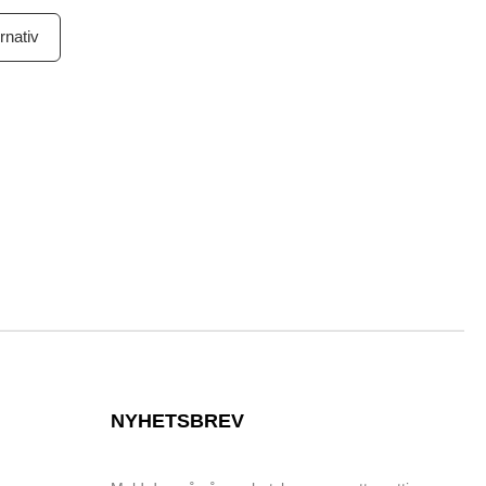
rnativ
ltid aktiv
NYHETSBREV