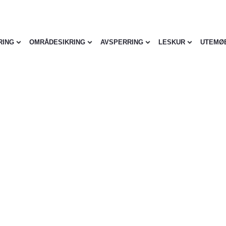
RING
OMRÅDESIKRING
AVSPERRING
LESKUR
UTEMØ