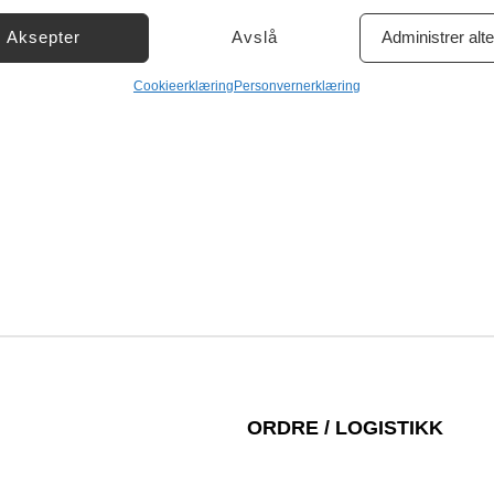
Aksepter
Avslå
Administrer alte
or sikkerhet, forhindre og oppdage svindel og rette feil, Levere og
Al
nnonser og innhold.
Cookieerklæring
Personvernerklæring
m
ORDRE / LOGISTIKK