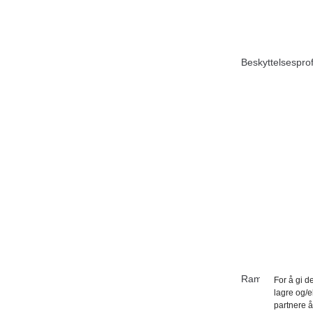
Beskyttelsesprof
Rammebøyle Ø
For å gi d
lagre og/e
partnere å