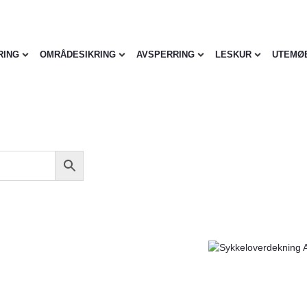
RING
OMRÅDESIKRING
AVSPERRING
LESKUR
UTEMØ