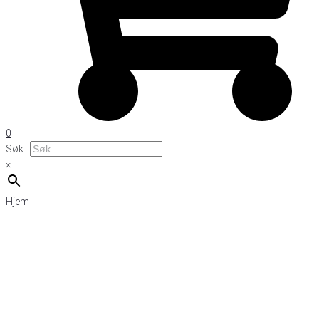
0
Søk...
×
Hjem