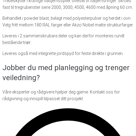
Trebeskytter i kraftige flattjernsspiler sveiset til flatjernsringer. Skrues
fast til tregruberister serie 2000, 3000, 4500, 4600 med åpning 60 cm.
Behandlet i powder blast, belagt med polyesterpulver og herdet i ovn.
Velg fritt mellom 180 RAL farger eller Akzo Nobel matte strukturfarger.
Leveres i 2 sammenskrubare deler og kan derfor monteres rundt
bestående trær.
Leveres også med integrerte jordspyd for feste direkte i grunnen.
Jobber du med planlegging
og trenger
veiledning?
Våre eksperter og rådgivere hjelper deg gjerne. Kontakt oss for
rådgivning og innspill tilpasset ditt prosjekt