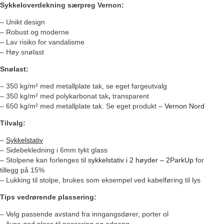
Sykkeloverdekning særpreg Vernon:
– Unikt design
– Robust og moderne
– Lav risiko for vandalisme
– Høy snølast
Snølast:
– 350 kg/m² med metallplate tak, se eget fargeutvalg
– 350 kg/m² med polykarbonat tak
,
transparent
– 650 kg/m² med metallplate tak. Se eget produkt –
Vernon Nord
Tilvalg:
–
Sykkelstativ
– Sidebekledning i 6mm tykt glass
– Stolpene kan forlenges til
sykkelstativ i 2 høyder – 2ParkUp
for
tillegg på 15%
– Lukking til stolpe, brukes som eksempel ved kabelføring til lys
Tips vedrørende plassering:
– Velg passende avstand fra inngangsdører, porter ol