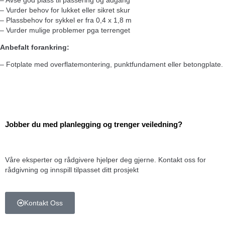
– Avse god plass til passering og adgang
– Vurder behov for lukket eller sikret skur
– Plassbehov for sykkel er fra 0,4 x 1,8 m
– Vurder mulige problemer pga terrenget
Anbefalt forankring:
– Fotplate med overflatemontering, punktfundament eller betongplate.
Jobber du med planlegging
og trenger veiledning?
Våre eksperter og rådgivere hjelper deg gjerne. Kontakt oss for
rådgivning og innspill tilpasset ditt prosjekt
Kontakt Oss