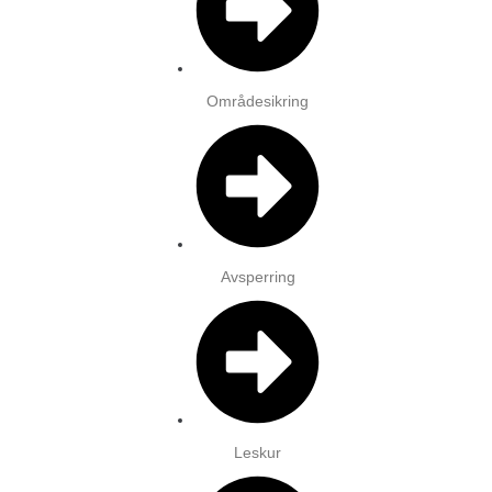
Områdesikring
Avsperring
Leskur