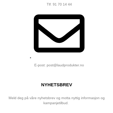
Tlf: 91 70 14 44
E-post: post@laudprodukter.no
NYHETSBREV
Meld deg på våre nyhetsbrev og motta nyttig informasjon og
kampanjetilbud.