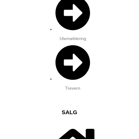
Utemøblering
Trevern
SALG