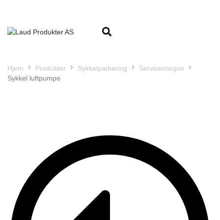
Hjem
Produkter
Sykkelparkering
Servicestasjon
Sykkel luftpumpe