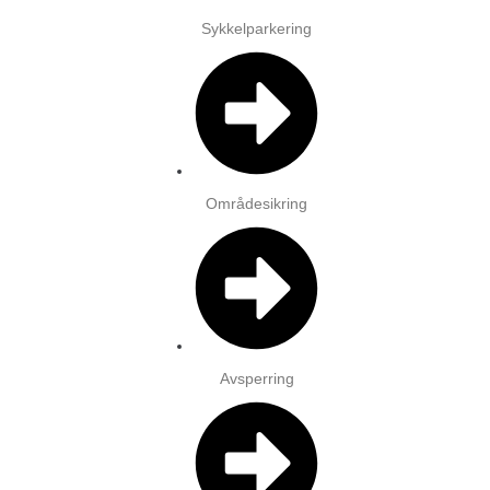
Sykkelparkering
Områdesikring
Avsperring