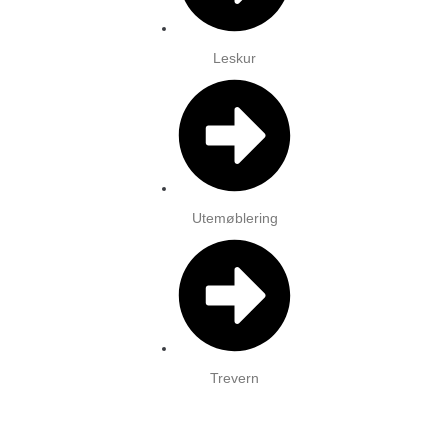
Leskur
Utemøblering
Trevern