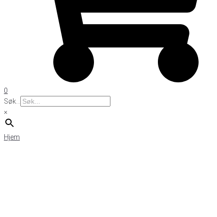
0
Søk...
×
Hjem