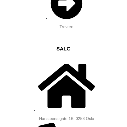
Trevern
SALG
Hansteens gate 1B, 0253 Oslo