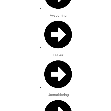
Avsperring
Leskur
Utemøblering