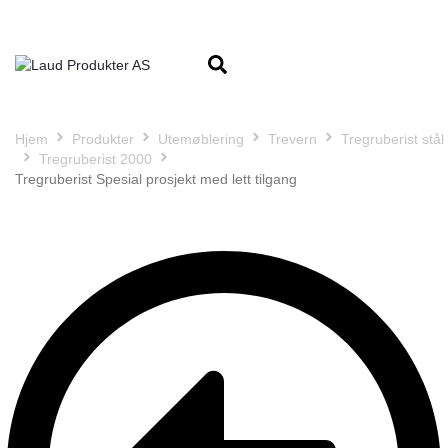
Hjem
Produkter
Utemøblering
Trevern
Tregruberist stål
Tregruberist 2000
Tregruberist Spesial prosjekt med lett tilgang