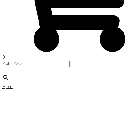
0
Søk...
×
Hjem