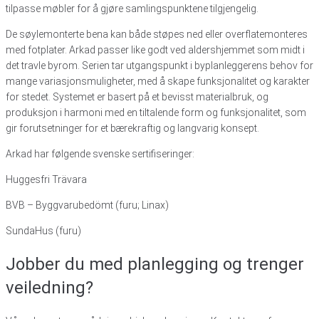
tilpasse møbler for å gjøre samlingspunktene tilgjengelig.
De søylemonterte bena kan både støpes ned eller overflatemonteres
med fotplater. Arkad passer like godt ved aldershjemmet som midt i
det travle byrom. Serien tar utgangspunkt i byplanleggerens behov for
mange variasjonsmuligheter, med å skape funksjonalitet og karakter
for stedet. Systemet er basert på et bevisst materialbruk, og
produksjon i harmoni med en tiltalende form og funksjonalitet, som
gir forutsetninger for et bærekraftig og langvarig konsept.
Arkad har følgende svenske sertifiseringer:
Huggesfri Trävara
BVB – Byggvarubedömt (furu; Linax)
SundaHus (furu)
Jobber du med planlegging
og trenger
veiledning?