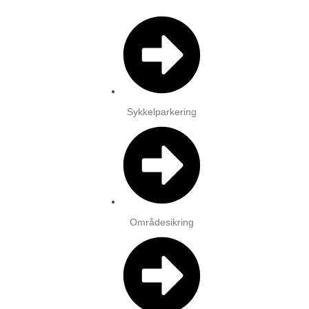
Sykkelparkering
Områdesikring