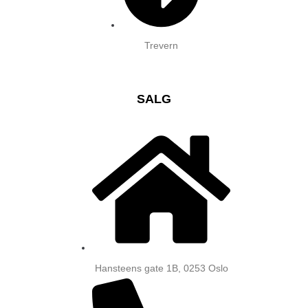
Trevern
SALG
Hansteens gate 1B, 0253 Oslo