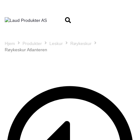
Hjem
Produkter
Leskur
Røykeskur
Røykeskur Atlanteren