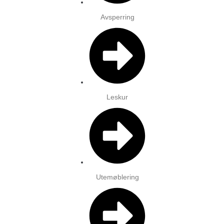
Avsperring
Leskur
Utemøblering