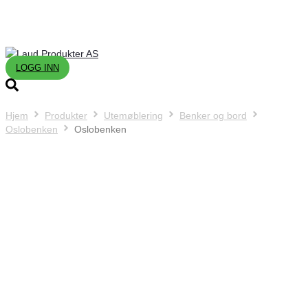
LOGG INN
Hjem
Produkter
Utemøblering
Benker og bord
Oslobenken
Oslobenken