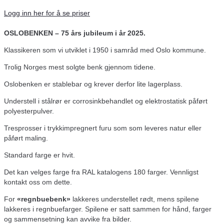
Logg inn her for å se priser
OSLOBENKEN – 75 års jubileum i år 2025.
Klassikeren som vi utviklet i 1950 i samråd med Oslo kommune.
Trolig Norges mest solgte benk gjennom tidene.
Oslobenken er stablebar og krever derfor lite lagerplass.
Understell i stålrør er corrosinkbehandlet og elektrostatisk påført
polyesterpulver.
Tresprosser i trykkimpregnert furu som som leveres natur eller
påført maling.
Standard farge er hvit.
Det kan velges farge fra RAL katalogens 180 farger. Vennligst
kontakt oss om dette.
For
«regnbuebenk»
lakkeres understellet rødt, mens spilene
lakkeres i regnbuefarger. Spilene er satt sammen for hånd, farger
og sammensetning kan avvike fra bilder.