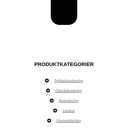
PRODUKTKATEGORIER
Sykkelparkering
Områdesikring
Avsperring
Leskur
Utemøblering