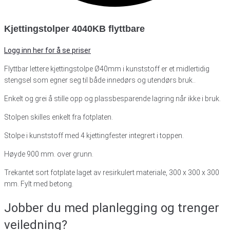
Kjettingstolper 4040KB flyttbare
Logg inn her for å se priser
Flyttbar lettere kjettingstolpe Ø40mm i kunststoff er et midlertidig
stengsel som egner seg til både innedørs og utendørs bruk..
Enkelt og grei å stille opp og plassbesparende lagring når ikke i bruk.
Stolpen skilles enkelt fra fotplaten.
Stolpe i kunststoff med 4 kjettingfester integrert i toppen.
Høyde 900 mm. over grunn.
Trekantet sort fotplate laget av resirkulert materiale, 300 x 300 x 300
mm. Fylt med betong.
Jobber du med planlegging
og trenger
veiledning?