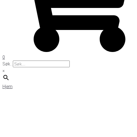
0
Søk...
×
Hjem