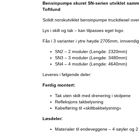
Bensinpumpe skuret SN-serien utviklet samm
Toftlund
Solidt norskutviklet bensinpumpe truckdiesel ove
Lys i skilt og tak – kan tilpasses eget logo.
Fås i 3 varianter i ytre høyde 2705mm, innven
SN2 – 2 moduler (Lengde: 2320mm)
SN3 – 3 moduler (Lengde: 3480mm)
SN4 – 4 moduler (Lengde: 4640mm)
Leveres i følgende deler:
Ferdig montert:
Tak uten skilt med drenering i stolpene
Refleksjons takbelysning
Kabelføring til «skiltbakbelysning»
Løsdeler:
Materialer til endeveggene – 4 søyler og 2