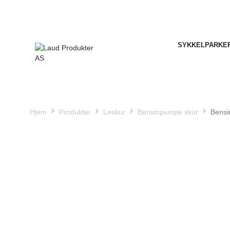
SYKKELPARKE
Hjem
Produkter
Leskur
Bensinpumpe skur
Bensi