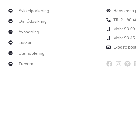
Sykkelparkering
Hansteens 
Tlf: 21 90 4
Områdesikring
Mob: 93 09
Avsperring
Mob: 93 45
Leskur
E-post: pos
Utemøblering
Trevern