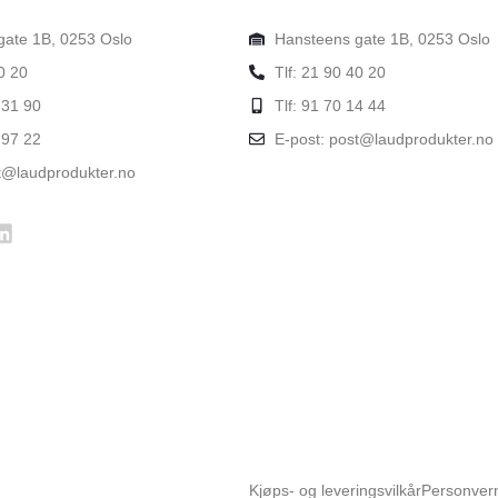
gate 1B, 0253 Oslo
Hansteens gate 1B, 0253 Oslo
0 20
Tlf: 21 90 40 20
 31 90
Tlf: 91 70 14 44
 97 22
E-post: post@laudprodukter.no
t@laudprodukter.no
Kjøps- og leveringsvilkår
Personver