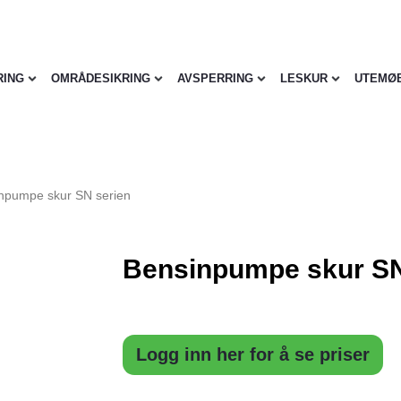
RING
OMRÅDESIKRING
AVSPERRING
LESKUR
UTEMØ
npumpe skur SN serien
Bensinpumpe skur SN
Logg inn her for å se priser