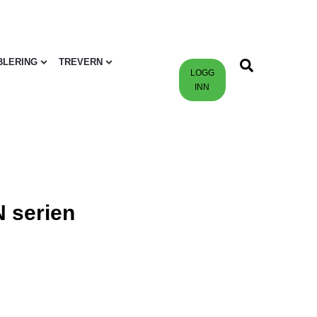
BLERING
TREVERN
LOGG
INN
 serien