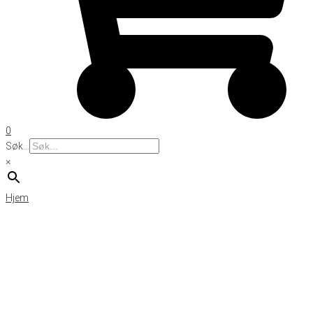
0
Søk...
×
Hjem