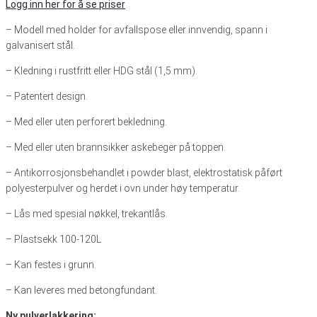
Logg inn her for å se priser
– Modell med holder for avfallspose eller innvendig, spann i
galvanisert stål.
– Kledning i rustfritt eller HDG stål (1,5 mm).
– Patentert design.
– Med eller uten perforert bekledning.
– Med eller uten brannsikker askebeger på toppen.
– Antikorrosjonsbehandlet i powder blast, elektrostatisk påført
polyesterpulver og herdet i ovn under høy temperatur.
– Lås med spesial nøkkel, trekantlås.
– Plastsekk 100-120L
– Kan festes i grunn.
– Kan leveres med betongfundant.
Ny pulverlakkering: