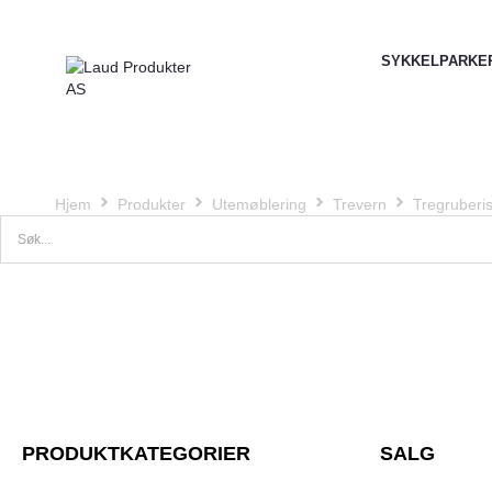
SYKKELPARKE
Hjem
Produkter
Utemøblering
Trevern
Tregruberis
PRODUKTKATEGORIER
SALG