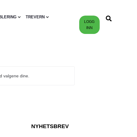
BLERING
TREVERN
LOGG
INN
d valgene dine.
NYHETSBREV