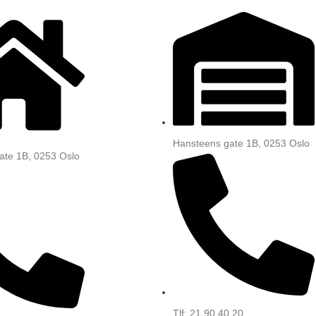
Hansteens gate 1B, 0253 Oslo
ate 1B, 0253 Oslo
Tlf: 21 90 40 20