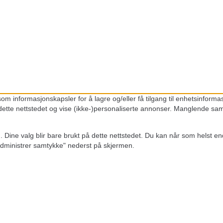
m informasjonskapsler for å lagre og/eller få tilgang til enhetsinformasj
ette nettstedet og vise (ikke-)personaliserte annonser. Manglende samt
g. Dine valg blir bare brukt på dette nettstedet. Du kan når som helst end
Administrer samtykke" nederst på skjermen.