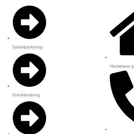
Sykkelparkering
Hansteens g
Områdesikring