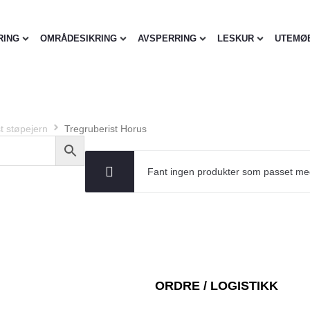
RING
OMRÅDESIKRING
AVSPERRING
LESKUR
UTEMØ
t støpejern
Tregruberist Horus
Fant ingen produkter som passet me
ORDRE / LOGISTIKK