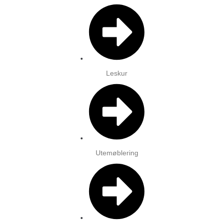
Leskur
Utemøblering