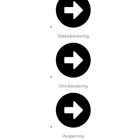
Sykkelparkering
Områdesikring
Avsperring