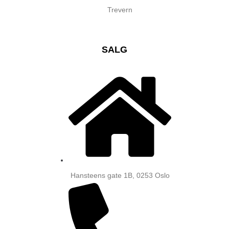
Trevern
SALG
Hansteens gate 1B, 0253 Oslo