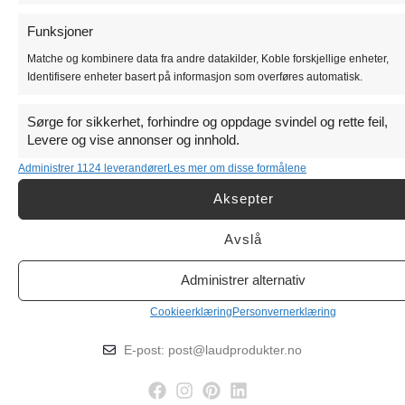
Områdesikring
Funksjoner
Avsperring
Matche og kombinere data fra andre datakilder, Koble forskjellige enheter,
Leskur
Identifisere enheter basert på informasjon som overføres automatisk.
Utemøblering
Sørge for sikkerhet, forhindre og oppdage svindel og rette feil,
Trevern
Levere og vise annonser og innhold.
Administrer 1124 leverandører
Les mer om disse formålene
SALG
Aksepter
Avslå
Hansteens gate 1B, 0253 Oslo
Tlf: 21 90 40 20
Administrer alternativ
Mob: 93 09 31 90
Cookieerklæring
Personvernerklæring
Mob: 93 45 97 22
E-post: post@laudprodukter.no