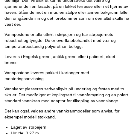
utemiljø. Den vil diskret kunne understreke det vakre og
sjarmerende i en fasade, på en lukket terrasse eller i et hjørne av
haven. Stående mot en mur, en stolpe eller annen bakgrunn faller
den omgående inn og det forekommer som om den altid skulle ha
vært der.
Vannpostene er alle utført i støpejern og har støpejernets
robusthet og tyngde. De er overflatebehandlet med vær og
temperaturbestandig polyurethan belegg.
Leveres i Engelsk grønn, antikk grønn eller i patinert, eldet
bronse.
Vannpostene leveres pakket i kartonger med
monteringsanvisning.
Vannkaret plasseres sedvanligvis på underlag og festes med to
skruer. Det medfølger et koplingsett til vannforsyning og en polert
standard vannkran med adaptor for tilkopling av vannslange.
Det kan også velges andre vannkranmodeller som anvist, for
eksempel modell stokkand.
Laget av støpejern.
Høyde: 0,27 m.