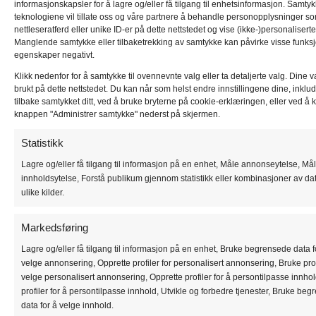
informasjonskapsler for å lagre og/eller få tilgang til enhetsinformasjon. Samtykk
teknologiene vil tillate oss og våre partnere å behandle personopplysninger s
nettleseratferd eller unike ID-er på dette nettstedet og vise (ikke-)personalisert
Manglende samtykke eller tilbaketrekking av samtykke kan påvirke visse funks
egenskaper negativt.
Klikk nedenfor for å samtykke til ovennevnte valg eller ta detaljerte valg. Dine v
brukt på dette nettstedet. Du kan når som helst endre innstillingene dine, inklud
tilbake samtykket ditt, ved å bruke bryterne på cookie-erklæringen, eller ved å k
knappen "Administrer samtykke" nederst på skjermen.
Statistikk
Lagre og/eller få tilgang til informasjon på en enhet, Måle annonseytelse, Må
innholdsytelse, Forstå publikum gjennom statistikk eller kombinasjoner av dat
Produktbeskrivelse
ulike kilder.
Markedsføring
Lagre og/eller få tilgang til informasjon på en enhet, Bruke begrensede data f
PRODUKTKATEGORIER
velge annonsering, Opprette profiler for personalisert annonsering, Bruke profi
velge personalisert annonsering, Opprette profiler for å persontilpasse innho
profiler for å persontilpasse innhold, Utvikle og forbedre tjenester, Bruke be
Sykkelparkering
data for å velge innhold.