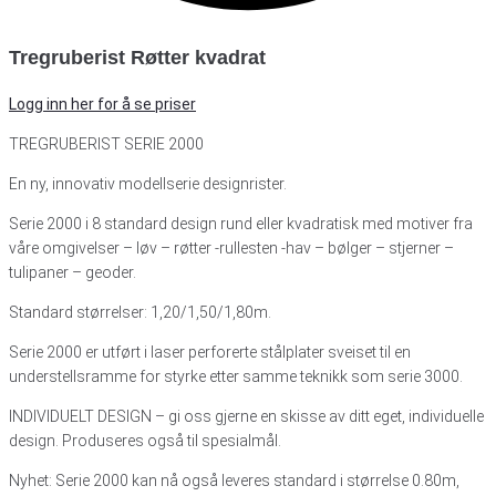
Tregruberist Røtter kvadrat
Logg inn her for å se priser
TREGRUBERIST SERIE 2000
En ny, innovativ modellserie designrister.
Serie 2000 i 8 standard design rund eller kvadratisk med motiver fra
våre omgivelser – løv – røtter -rullesten -hav – bølger – stjerner –
tulipaner – geoder.
Standard størrelser: 1,20/1,50/1,80m.
Serie 2000 er utført i laser perforerte stålplater sveiset til en
understellsramme for styrke etter samme teknikk som serie 3000.
INDIVIDUELT DESIGN – gi oss gjerne en skisse av ditt eget, individuelle
design. Produseres også til spesialmål.
Nyhet: Serie 2000 kan nå også leveres standard i størrelse 0.80m,