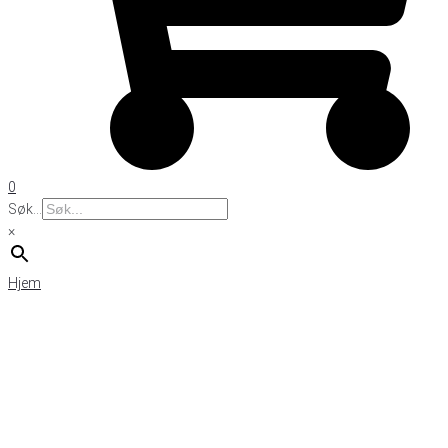
0
Søk...
×
Hjem