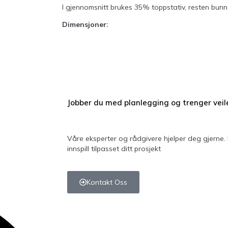
I gjennomsnitt brukes 35% toppstativ, resten bunns
Dimensjoner:
Jobber du med planlegging
og trenger vei
Våre eksperter og rådgivere hjelper deg gjerne.
innspill tilpasset ditt prosjekt
Kontakt Oss