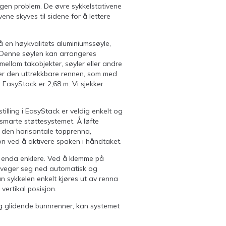
ngen problem. De øvre sykkelstativene
vene skyves til sidene for å lettere
 en høykvalitets aluminiumssøyle,
. Denne søylen kan arrangeres
lt mellom takobjekter, søyler eller andre
 er den uttrekkbare rennen, som med
r EasyStack er 2,68 m. Vi sjekker
tilling i EasyStack er veldig enkelt og
 smarte støttesystemet. Å løfte
i den horisontale topprenna,
on ved å aktivere spaken i håndtaket.
k enda enklere. Ved å klemme på
beveger seg ned automatisk og
kan sykkelen enkelt kjøres ut av renna
vertikal posisjon.
og glidende bunnrenner, kan systemet