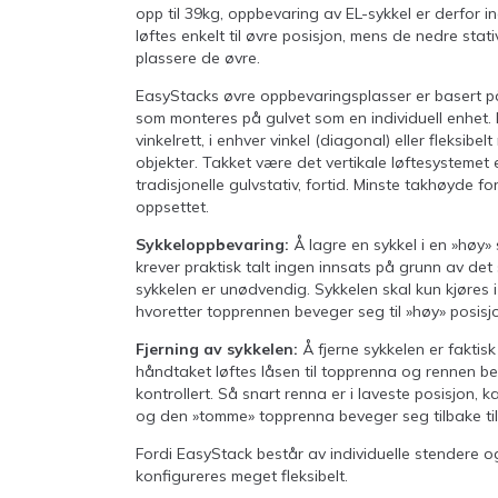
opp til 39kg, oppbevaring av EL-sykkel er derfor i
løftes enkelt til øvre posisjon, mens de nedre stati
plassere de øvre.
EasyStacks øvre oppbevaringsplasser er basert på
som monteres på gulvet som en individuell enhet
vinkelrett, i enhver vinkel (diagonal) eller fleksibe
objekter. Takket være det vertikale løftesystemet
tradisjonelle gulvstativ, fortid. Minste takhøyde fo
oppsettet.
Sykkeloppbevaring:
Å lagre en sykkel i en »høy» s
krever praktisk talt ingen innsats på grunn av det
sykkelen er unødvendig. Sykkelen skal kun kjøres 
hvoretter topprennen beveger seg til »høy» posisj
Fjerning av sykkelen:
Å fjerne sykkelen er faktis
håndtaket løftes låsen til topprenna og rennen 
kontrollert. Så snart renna er i laveste posisjon, 
og den »tomme» topprenna beveger seg tilbake til 
Fordi EasyStack består av individuelle stendere 
konfigureres meget fleksibelt.