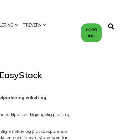
LERING
TREVERN
LOGG
INN
– EasyStack
kelparkering enkelt og
en tilpasses tilgjengelig plass og
nlig, effektiv og plassbesparende
elen enkelt i øvre stativ, som tar