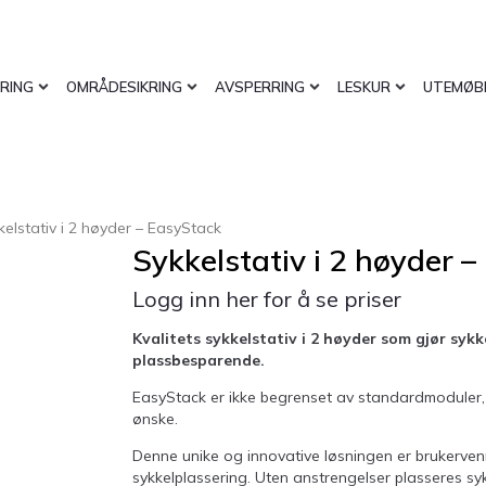
RING
OMRÅDESIKRING
AVSPERRING
LESKUR
UTEMØB
kelstativ i 2 høyder – EasyStack
Sykkelstativ i 2 høyder 
Logg inn her for å se priser
Kvalitets sykkelstativ i 2 høyder som gjør syk
plassbesparende.
EasyStack er ikke begrenset av standardmoduler, m
ønske.
Denne unike og innovative løsningen er brukerven
sykkelplassering. Uten anstrengelser plasseres sykk