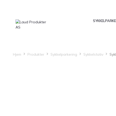
SYKKELPARKE
Hjem
Produkter
Sykkelparkering
Sykkelstativ
Syk