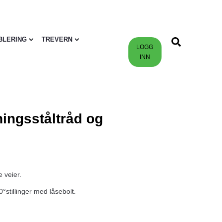
BLERING
TREVERN
LOGG
INN
ingsståltråd og
 veier.
°stillinger med låsebolt.