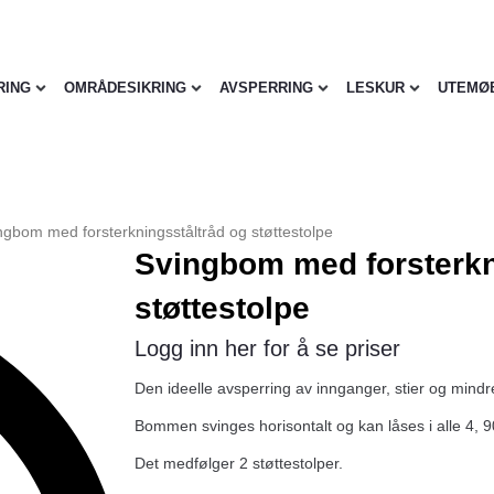
RING
OMRÅDESIKRING
AVSPERRING
LESKUR
UTEMØ
ngbom med forsterkningsståltråd og støttestolpe
Svingbom med forsterkn
støttestolpe
Logg inn her for å se priser
Den ideelle avsperring av innganger, stier og mindre
Bommen svinges horisontalt og kan låses i alle 4, 90
Det medfølger 2 støttestolper.