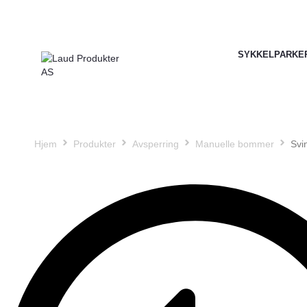
SYKKELPARKE
Hjem
Produkter
Avsperring
Manuelle bommer
Svi