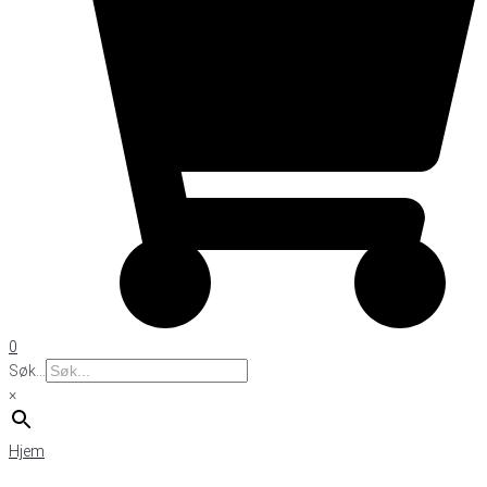
0
Søk...
×
Hjem