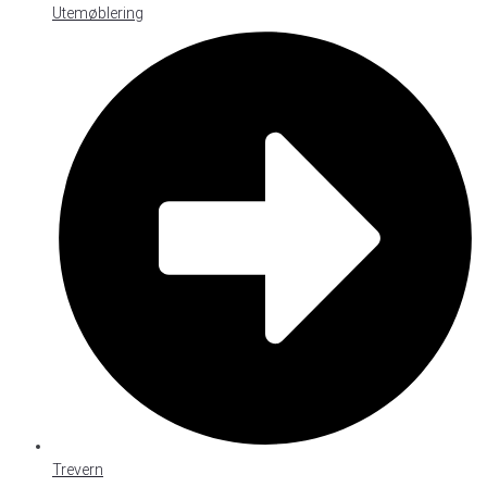
Utemøblering
Trevern