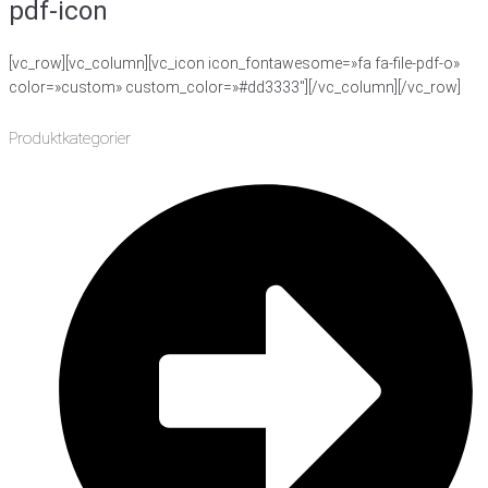
pdf-icon
[vc_row][vc_column][vc_icon icon_fontawesome=»fa fa-file-pdf-o»
color=»custom» custom_color=»#dd3333″][/vc_column][/vc_row]
Produktkategorier