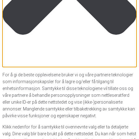
For å gi de beste opplevelsene bruker vi og våre partnere teknologier
som informasjonskapsler for å lagre og/eller få tilgang til
enhetsinformasjon. Samtykke til disse teknologiene vil tillate oss og
våre partnere å behandle personopplysninger som nettleseratferd
eller unike ID-er på dette nettstedet og vise (ikke-)personaliserte
annonser. Manglende samtykke eller tilbaketrekking av samtykke kan
påvirke visse funksjoner og egenskaper negativt.
Klikk nedenfor for å samtykke til ovennevnte valg eller ta detaljerte
valg. Dine valg blir bare brukt på dette nettstedet. Du kan når som helst