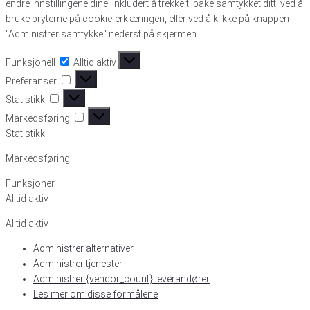
endre innstillingene dine, inkludert å trekke tilbake samtykket ditt, ved å
bruke bryterne på cookie-erklæringen, eller ved å klikke på knappen
"Administrer samtykke" nederst på skjermen.
Funksjonell
Funksjonell
Alltid aktiv
Preferanser
Preferanser
Statistikk
Statistikk
Markedsføring
Markedsføring
Statistikk
Markedsføring
Funksjoner
Alltid aktiv
Alltid aktiv
Administrer alternativer
Administrer tjenester
Administrer {vendor_count} leverandører
Les mer om disse formålene