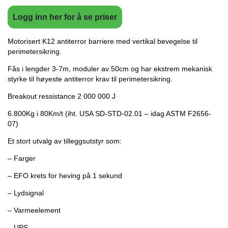
Logg inn her for å se priser
Motorisert K12 antiterror barriere med vertikal bevegelse til
perimetersikring.
Fås i lengder 3-7m, moduler av 50cm og har ekstrem mekanisk
styrke til høyeste antiterror krav til perimetersikring.
Breakout ressistance 2 000 000 J
6.800Kg i 80Km/t (iht. USA SD-STD-02.01 – idag ASTM F2656-
07)
Et stort utvalg av tilleggsutstyr som:
– Farger
– EFO krets for heving på 1 sekund
– Lydsignal
– Varmeelement
– UPS