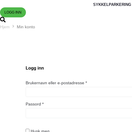
SYKKELPARKERING
LOGG INN
Hjem
Min konto
Logg inn
Påkrevd
Brukernavn eller e-postadresse
*
Påkrevd
Passord
*
Husk meg