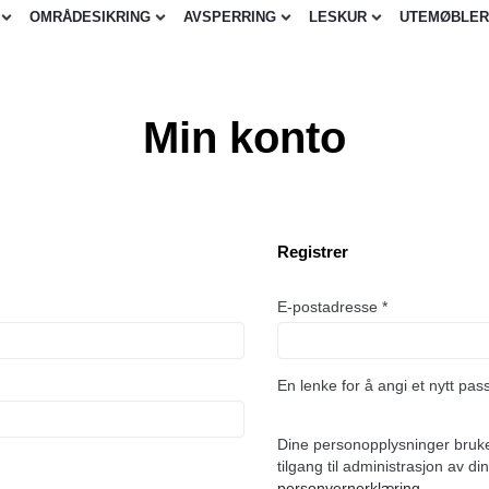
OMRÅDESIKRING
AVSPERRING
LESKUR
UTEMØBLER
Min konto
Registrer
Påkrevd
E-postadresse
*
En lenke for å angi et nytt pass
Dine personopplysninger brukes
tilgang til administrasjon av 
personvernerklæring
.