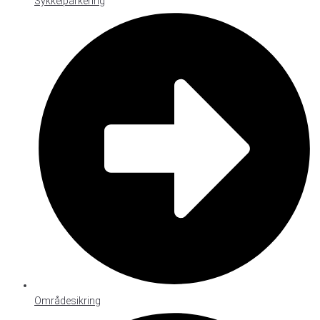
Sykkelparkering
Områdesikring