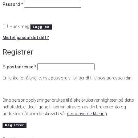
Påkrevd
Passord
*
Husk meg
Logg inn
Mistet passordet ditt?
Registrer
Påkrevd
E-postadresse
*
En lenke for å angi et nytt passord vil bli sendt til e-postadressen din.
Dine personopplysninger brukes til å øke brukervennligheten på dette
nettstedet, gi deg tilgang til administrasjon av din brukerkonto og
andre formål som beskrevet i vår
personvernerklæring
.
Registrer