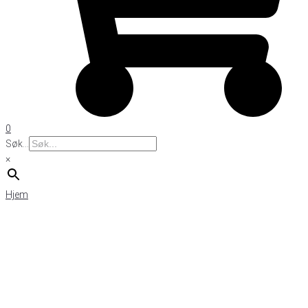
0
Søk...
×
Hjem